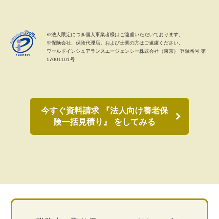
※法人限定につき個人事業者様はご遠慮いただいております。
※保険会社、保険代理店、および士業の方はご遠慮ください。
ワールドインシュアランスエージェンシー株式会社（東京） 登録番号 第
17001101号
今すぐ資料請求 『法人向け養老保
険一括見積り』 をしてみる