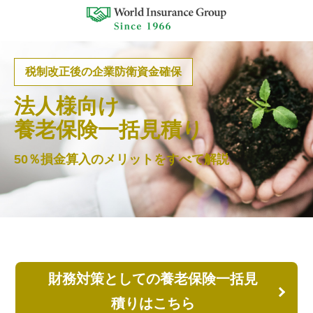
税制改正後の企業防衛資金確保
法人様向け
養老保険一括見積り
50％損金算入のメリットをすべて解説
財務対策としての養老保険一括見
積りはこちら